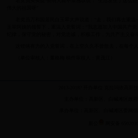
老党员买买提·依明大叔不禁感叹说：“生活发生了这么
伟大的祖国呀”
老党员万和园居民白玉翠大声说道：“走，我们再去重温
玉翠
阿姨的领誓下，重温入党誓词：“我志愿加入中国共产
纪律，保守党的秘密，对党忠诚，积极工作，为共产主义奋
这铿锵有力的入党誓词，在上空久久不曾散去，在每个
（单位审核人：董格梅 稿件审核人：黄茂江）
2013-2018? 开办单位 克拉玛
主办单位：高新区、白碱滩区政府
承办单位：高新区、白碱滩区委网信办 网站联
新公
网安备 650203